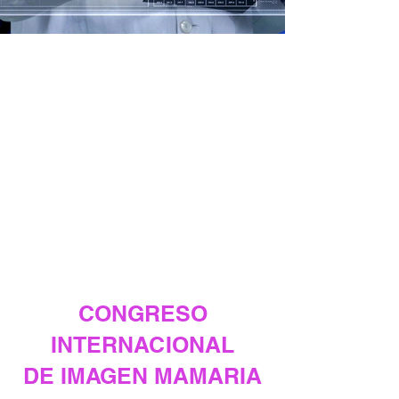
Misión
Fomentar en nuestros asociados: el
estudio, la divulgación y enseñanza de la
radiología diagnóstica y terapéutica.
Visión
Llegar a ser el Cuerpo Colegiado de
referencia en la Especialidad de
Radiología e Imagen a nivel nacional.
Valores
Honestidad, Liderazgo, Responsabilidad,
Respeto y Compromiso
CONGRESO
INTERNACIONAL
DE IMAGEN MAMARIA